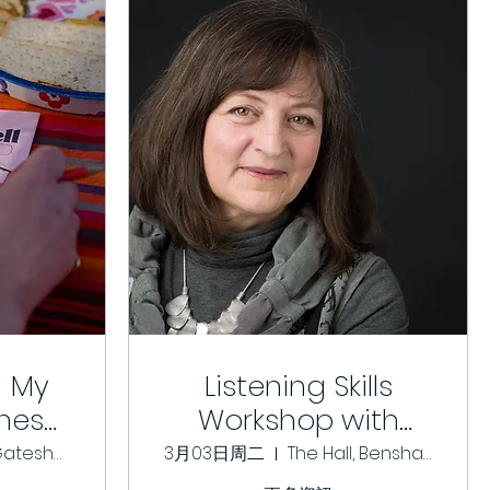
- My
Listening Skills
shes
Workshop with
p
Kathryn Mannix
Age UK Gateshead
3月03日周二
The Hall, Bensham Grove Community Centre