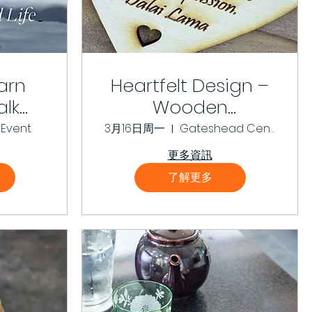
arn
Heartfelt Design –
lk
Wooden
– The
Decoration
 Event
3月16日周一
Gateshead Central Library, MakerPlace
ife
更多資訊
了解更多