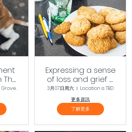
ment
Expressing a sense
h The
of loss and grief –
rs
writing workshop
Bensham Grove Community Centre
3月07日周六
Location is TBD
更多資訊
了解更多