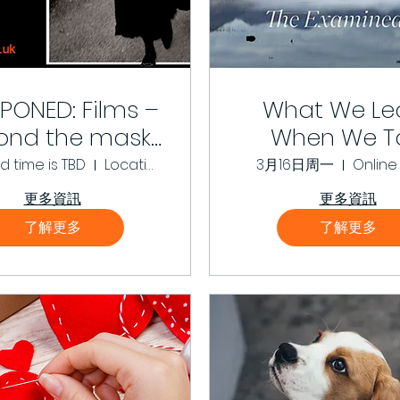
PONED: Films –
What We Le
ond the mask
When We Ta
Gerry’s Legacy
About Death 
 time is TBD
Location is TBD
3月16日周一
Online
Examined L
更多資訊
更多資訊
了解更多
了解更多