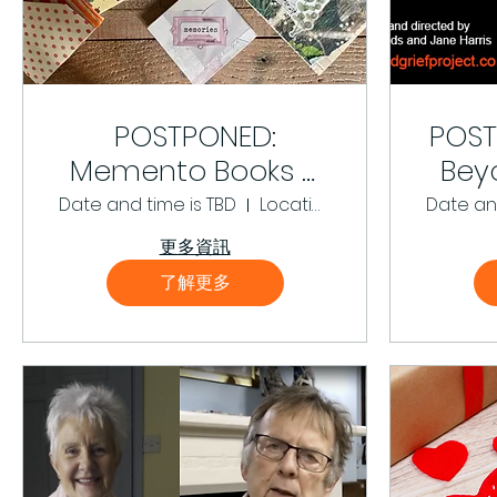
POSTPONED:
POST
Memento Books –
Bey
with Fiona
and 
Date and time is TBD
Location is TBD
Date and
Jamieson
更多資訊
了解更多