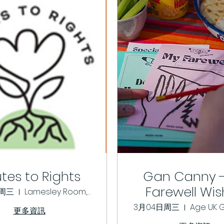
tes to Rights
Gan Canny 
Farewell Wi
日周三
Lamesley Room, Gateshead Civic Centre
Worksho
3月04日周三
更多資訊