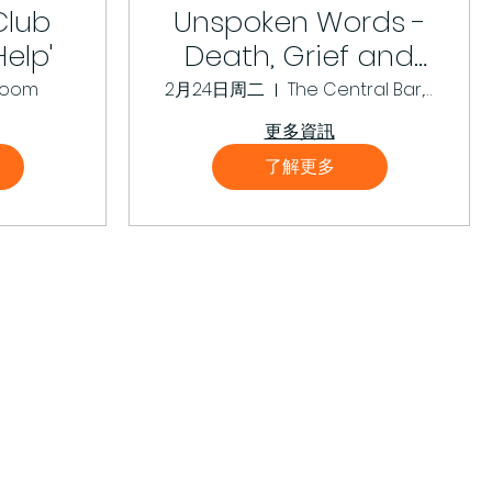
Club
Unspoken Words -
Help'
Death, Grief and
Loss in poetry
Zoom
2月24日周二
The Central Bar, Gateshead
更多資訊
了解更多