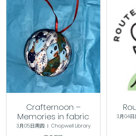
Crafternoon –
Rou
Memories in fabric
3月04
3月05日周四
Chopwell Library