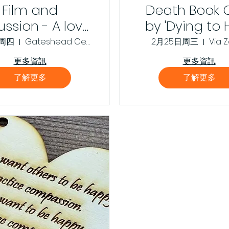
Film and
Death Book 
ussion - A love
by 'Dying to 
at Never Dies
日周四
Gateshead Central Library, Caedmon Hall
2月25日周三
Via 
更多資訊
更多資訊
了解更多
了解更多