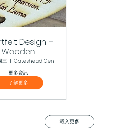
tfelt Design –
Wooden
Decoration
周三
Gateshead Central Library - MakerPlace
更多資訊
了解更多
載入更多