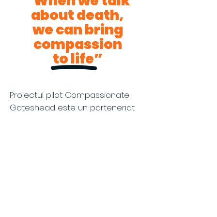
“When we talk
about death,
we can bring
compassion
to life”
Proiectul pilot Compassionate
Gateshead este un parteneriat
între
NHS North East și North
Cumbria
,
Edberts House
(o
organizație caritabilă pentru
dezvoltare comunitară axată pe
combaterea inegalității în
domeniul sănătății) și
Compassionate Communities
(rețeaua națională de activități