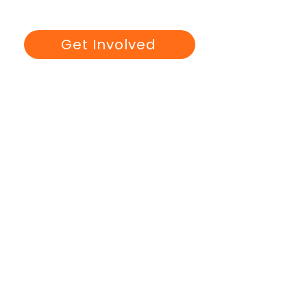
Get Involved
Gateshead
festival of
compassion
12th Feb -18th Mar 2026
Find out more